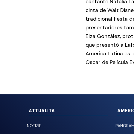
cantante Natalia La
cinta de Walt Disne
tradicional fiesta
presentadores tamb
Eiza González, prot
que presentó a Laf
América Latina estu
Oscar de Película E
ATTUALITÀ
AMERI
NOTIZIE
PANORAM