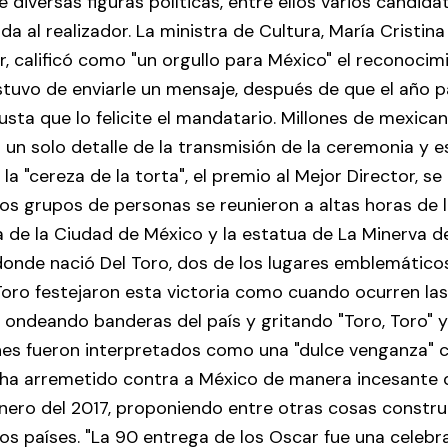
e diversas figuras políticas, entre ellos varios candid
da al realizador. La ministra de Cultura, María Cristina
, calificó como "un orgullo para México" el reconocimi
stuvo de enviarle un mensaje, después de que el año 
usta que lo felicite el mandatario. Millones de mexica
 un solo detalle de la transmisión de la ceremonia y es
a "cereza de la torta", el premio al Mejor Director, se
os grupos de personas se reunieron a altas horas de l
 de la Ciudad de México y la estatua de La Minerva de
onde nació Del Toro, dos de los lugares emblemáticos
Toro festejaron esta victoria como cuando ocurren la
, ondeando banderas del país y gritando "Toro, Toro" y 
nes fueron interpretados como una "dulce venganza" c
 ha arremetido contra a México de manera incesante
nero del 2017, proponiendo entre otras cosas constru
s países. "La 90 entrega de los Oscar fue una celebr