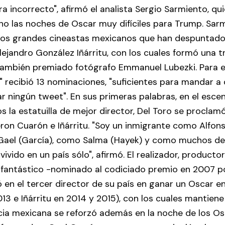
 incorrecto", afirmó el analista Sergio Sarmiento, qui
o las noches de Oscar muy difíciles para Trump. Sarm
dos grandes cineastas mexicanos que han despuntado
ejandro González Iñárritu, con los cuales formó una 
también premiado fotógrafo Emmanuel Lubezki. Para el
 recibió 13 nominaciones, "suficientes para mandar a 
ar ningún tweet". En sus primeras palabras, en el esc
 la estatuilla de mejor director, Del Toro se procla
ron Cuarón e Iñárritu. "Soy un inmigrante como Alfons
el (García), como Salma (Hayek) y como muchos de 
ivido en un país sólo", afirmó. El realizador, productor
 fantástico -nominado al codiciado premio en 2007 por
ó en el tercer director de su país en ganar un Oscar en
3 e Iñárritu en 2014 y 2015), con los cuales mantien
cia mexicana se reforzó además en la noche de los Os