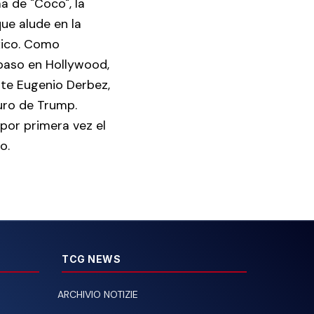
a de "Coco", la
que alude en la
xico. Como
paso en Hollywood,
nte Eugenio Derbez,
uro de Trump.
por primera vez el
o.
TCG NEWS
ARCHIVIO NOTIZIE