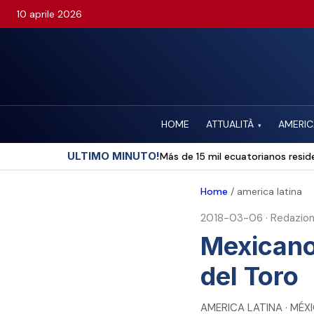
10 aprile 2026
HOME
ATTUALITÀ
AMERIC
▾
ULTIMO MINUTO!
Más de 15 mil ecuatorianos reside
Home
/
america latina
2018-03-06
·
Redazio
Mexicano
del Toro
AMERICA LATINA · MÉX