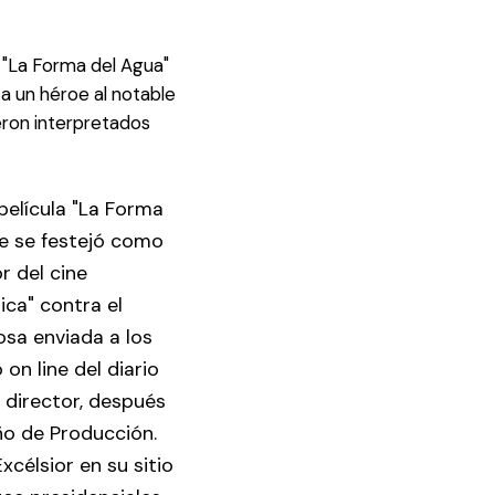
 "La Forma del Agua"
a un héroe al notable
eron interpretados
elícula "La Forma
de se festejó como
r del cine
ca" contra el
osa enviada a los
on line del diario
 director, después
ño de Producción.
Excélsior en su sitio