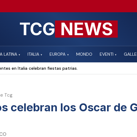
TCG
NEWS
A LATINA
ITALIA
EUROPA
MONDO
EVENTI
GALLE
▾
▾
▾
▾
ntes en Italia celebran fiestas patrias.
ne Tcg
s celebran los Oscar de G
ICO