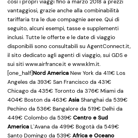
così i propri viaggi fino a marzo 2018 a prezzi
vantaggiosi, grazie anche alla combinabilità
tariffaria tra le due compagnie aeree. Qui di
seguito, alcuni esempi, tasse e supplementi
inclusi. Tutte le offerte e le date di viaggio
disponibili sono consultabili su AgentConnect.it,
il sito dedicato agli agenti di viaggio, sui GDS e
sui siti www.airfrance.it e www.klm.it.
[one_half]
Nord America
New York da 411€ Los
Angeles da 393€ San Francisco da 431€
Chicago da 435€ Toronto da 376€ Miami da
404€ Boston da 463€
Asia
Shanghai da 539€
Pechino da 536€ Bangalore da 519€ Delhi da
449€ Colombo da 539€
Centro e Sud
America
L`Avana da 499€ Bogotà da 549€
Santo Domingo da 539€
Africa e Oceano