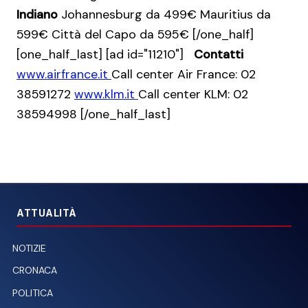
Indiano
Johannesburg da 499€ Mauritius da
599€ Città del Capo da 595€ [/one_half]
[one_half_last] [ad id="11210"]
Contatti
www.airfrance.it
Call center Air France: 02
38591272
www.klm.it
Call center KLM: 02
38594998 [/one_half_last]
ATTUALITÀ
NOTIZIE
CRONACA
POLITICA