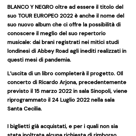
BLANCO Y NEGRO
oltre ad essere il titolo del
suo
TOUR EUROPEO 2022
è anche il nome del
suo nuovo album che ci offre la possibilità di
conoscere il meglio del suo repertorio
musicale: dai brani registrati nei mitici studi
londinesi di Abbey Road agli inediti realizzati in
questi mesi di pandemia.
L’uscita di un libro completerà il progetto.
0
Il
concerto di Ricardo Arjona, precedentemente
previsto il 15 marzo 2022 in sala Sinopoli, viene
riprogrammato
il 24 Luglio 2022 nella sala
Santa Cecilia
.
I biglietti già acquistati, e per i quali non sia
stata inoltrata alcuna richiesta di rimborso,