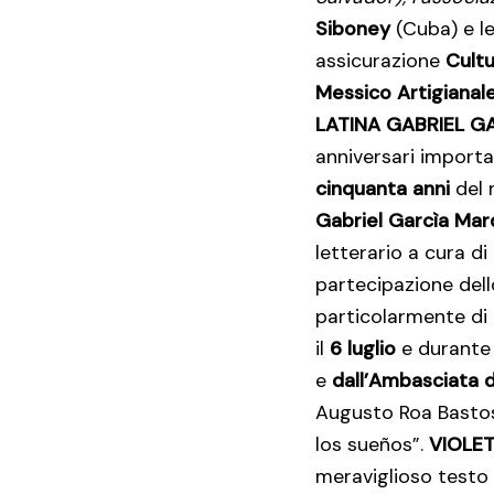
Siboney
(Cuba) e l
assicurazione
Cultu
Messico Artigianale 
LATINA
GABRIEL G
anniversari importan
cinquanta anni
del 
Gabriel Garcìa Ma
letterario a cura di
partecipazione del
particolarmente di
il
6 luglio
e durante 
e
dall’Ambasciata d
Augusto Roa Bastos,
los sueños”.
VIOLE
meraviglioso testo