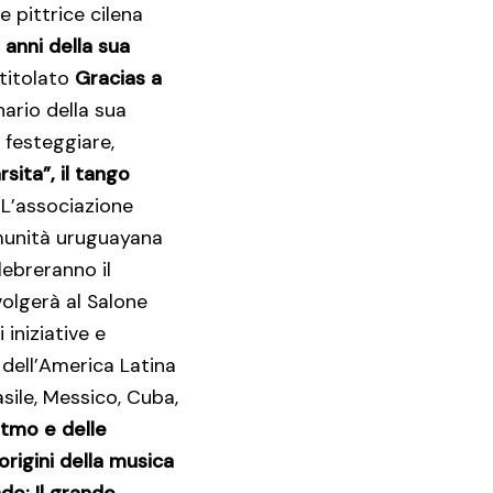
e pittrice cilena
 anni della sua
ntitolato
Gracias a
ario della sua
 festeggiare,
sita”, il tango
L’associazione
munità uruguayana
ebreranno il
volgerà al Salone
 iniziative e
 dell’America Latina
asile, Messico, Cuba,
itmo e delle
origini della musica
o; Il grande