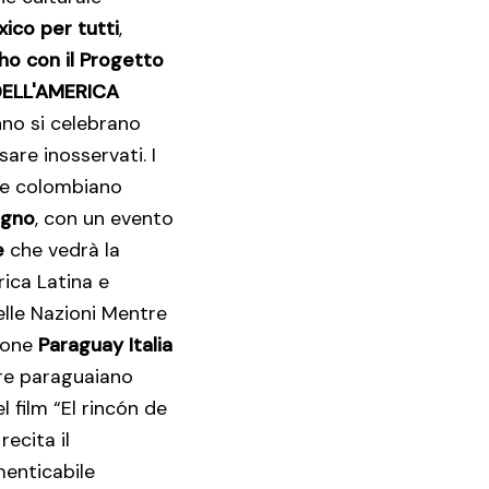
ico per tutti
,
o con il Progetto
DELL'AMERICA
nno si celebrano
are inosservati. I
re colombiano
ugno
, con un evento
e
che vedrà la
ica Latina e
lle Nazioni Mentre
zione
Paraguay Italia
ore paraguaiano
 film “El rincón de
recita il
menticabile