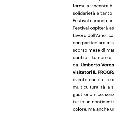
formula vincente è 
solidarietà e tanto 
Festival saranno anch
Festival ospiterà a
favore dell’America
con particolare att
scorso mese di ma
contro il tumore al
da
Umberto Verone
visitatori
IL PROG
evento che da tre a
multiculturalità la
gastronomico, senza 
tutto un continente 
colore, ma anche un