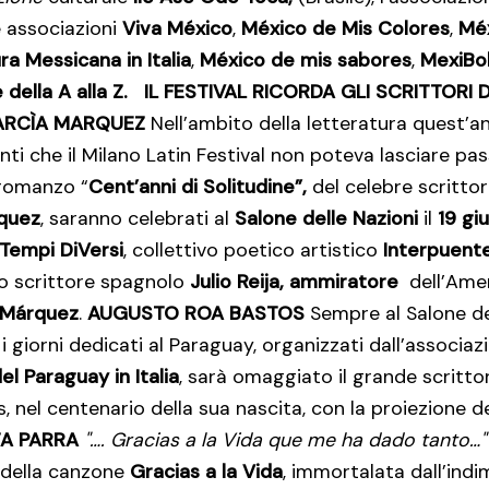
e associazioni
Viva México
,
México de Mis Colores
,
Méx
ra Messicana in Italia
,
México de mis sabores
,
MexiBoh
della A alla Z.
IL FESTIVAL RICORDA GLI SCRITTORI 
ARCÌA MARQUEZ
Nell’ambito della letteratura quest’a
ti che il Milano Latin Festival non poteva lasciare pass
romanzo “
Cent’anni di Solitudine”,
del celebre scritto
rquez
, saranno celebrati al
Salone delle Nazioni
il
19 gi
Tempi DiVersi
, collettivo poetico artistico
Interpuent
lo scrittore spagnolo
Julio Reija, ammiratore
dell’Amer
Márquez
.
AUGUSTO ROA BASTOS
Sempre al Salone de
i giorni dedicati al Paraguay, organizzati dall’associa
el Paraguay in Italia
, sarà omaggiato il grande scritt
 nel centenario della sua nascita, con la proiezione del
TA PARRA
"…. Gracias a la Vida que me ha dado tanto…"
 della canzone
Gracias a la Vida
, immortalata dall’indi