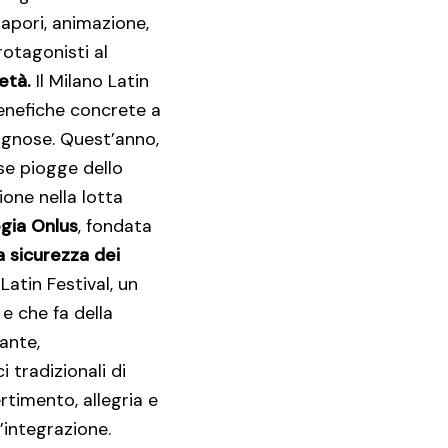
sapori, animazione,
rotagonisti al
età.
Il Milano Latin
benefiche concrete a
sognose. Quest’anno,
se piogge dello
ione nella lotta
ogia Onlus
, fondata
a sicurezza dei
Latin Festival, un
e che fa della
ante,
 tradizionali di
rtimento, allegria e
’integrazione.