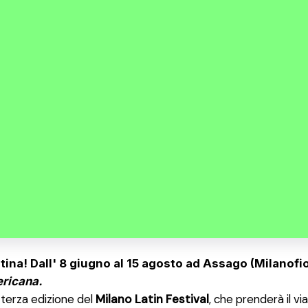
atina!
Dall' 8 giugno al 15 agosto ad Assago (Milanofio
ericana.
 terza edizione del
Milano Latin Festival
, che prenderà il vi