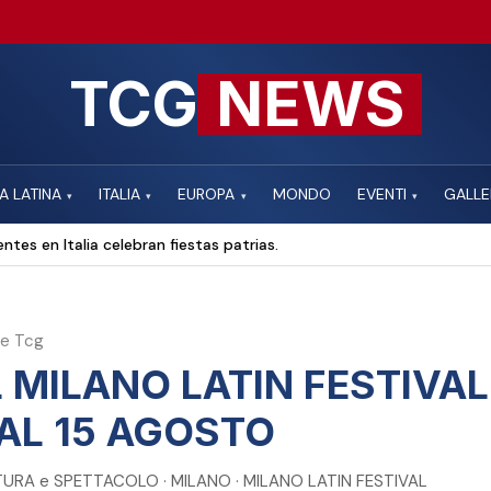
TCG
NEWS
A LATINA
ITALIA
EUROPA
MONDO
EVENTI
GALLE
▾
▾
▾
▾
ntes en Italia celebran fiestas patrias.
ne Tcg
 MILANO LATIN FESTIVAL
AL 15 AGOSTO
TURA e SPETTACOLO · MILANO · MILANO LATIN FESTIVAL