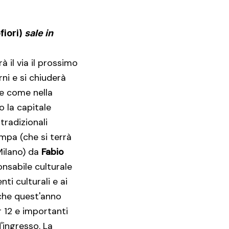
fiori)
sale in
à il via il prossimo
ni e si chiuderà
re come nella
o la capitale
tradizionali
mpa (che si terrà
Milano) da
Fabio
onsabile culturale
ti culturali e ai
nche quest'anno
r 12 e importanti
'ingresso. La