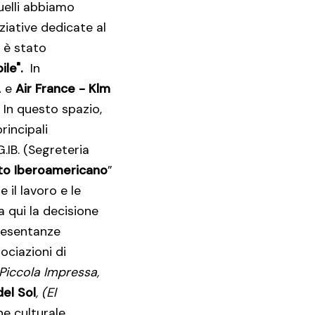
uelli abbiamo
ziative dedicate al
7 è stato
ile".
In
A e
Air France - Klm
 In questo spazio,
rincipali
.IB. (Segreteria
ato Iberoamericano
”
 il lavoro e le
Da qui la decisione
presentanze
ociazioni di
Piccola Impressa,
del Sol
, (El
one culturale