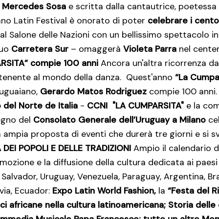
a
Mercedes Sosa
e scritta dalla cantautrice, poetessa 
lano Latin Festival è onorato di poter
celebrare i cento
al Salone delle Nazioni con un bellissimo spettacolo i
duo
Carretera Sur
– omaggerà
Violeta Parra
nel centen
RSITA” compie 100 anni
Ancora un'altra ricorrenza da
tenente al mondo della danza. Quest'anno
“La Cumpar
uguaiano,
Gerardo Matos Rodriguez
compie 100 anni. 
o
del Norte de Italia
-
CCNI "LA CUMPARSITA"
e la co
tegno del
Consolato Generale dell’Uruguay a Milano
cel
 ampia proposta di eventi che durerà tre giorni e si s
 DEI POPOLI E DELLE
TRADIZIONI
Ampio il calendario di
mozione e la diffusione della cultura dedicata ai paesi
l Salvador, Uruguay, Venezuela, Paraguay, Argentina, Br
ivia, Ecuador:
Expo Latin World Fashion,
la
“Festa del R
ci africane nella cultura latinoamericana; Storia delle 
media Musicale Papa Francesco: tutto un altro Mond