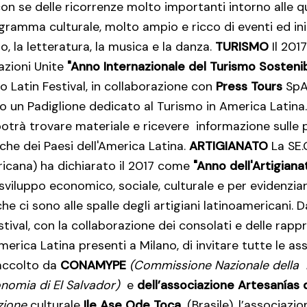
n se delle ricorrenze molto importanti intorno alle q
ramma culturale, molto ampio e ricco di eventi ed ini
to, la letteratura, la musica e la danza.
TURISMO
Il 201
azioni Unite
"Anno Internazionale del Turismo Sostenib
no Latin Festival, in collaborazione con
Press Tours
Sp
to un Padiglione dedicato al Turismo in America Latina.
potrà trovare materiale e ricevere informazione sulle p
iche dei Paesi dell'America Latina.
ARTIGIANATO
La SE.G
icana) ha dichiarato il 2017 come
"Anno dell'Artigian
viluppo economico, sociale, culturale e per evidenziare
 che ci sono alle spalle degli artigiani latinoamericani. 
stival, con la collaborazione dei consolati e delle rap
erica Latina presenti a Milano, di invitare tutte le ass
 accolto da
CONAMYPE
(Commissione Nazionale della 
onomia di El Salvador)
e
dell’associazione Artesanías 
azione
culturale
Ile Ase Ode Toca,
(Brasile), l’associazi