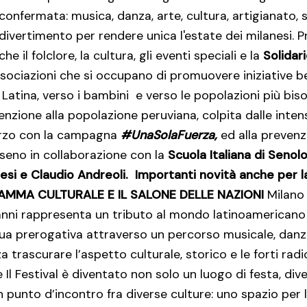
confermata: musica, danza, arte, cultura, artigianato, 
divertimento per rendere unica l'estate dei milanesi. P
e il folclore, la cultura, gli eventi speciali e la
Solidari
ssociazioni
che si occupano di promuovere
iniziative 
 Latina, verso i bambini
e verso le popolazioni più bi
enzione alla popolazione peruviana, colpita dalle inten
rzo con la campagna
#UnaSolaFuerza,
ed alla prevenz
 seno in collaborazione con la
Scuola Italiana di Senol
si e Claudio Andreoli.
Importanti novità anche per l
RAMMA CULTURALE E
IL SALONE DELLE NAZIONI
Milano 
nni rappresenta un tributo al mondo latinoamericano 
 sua prerogativa attraverso un percorso musicale, danz
trascurare l’aspetto culturale, storico e le forti radici
Il Festival è diventato non solo un luogo di festa, dive
 punto d’incontro fra diverse culture: uno spazio per l