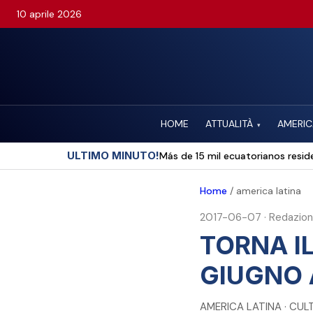
10 aprile 2026
HOME
ATTUALITÀ
AMERIC
▾
ULTIMO MINUTO!
Más de 15 mil ecuatorianos reside
Home
/
america latina
2017-06-07
·
Redazio
TORNA IL
GIUGNO 
AMERICA LATINA · CUL