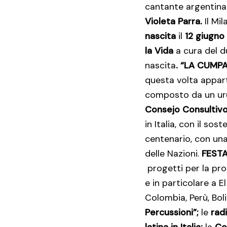
cantante argentin
Violeta Parra.
Il Mi
nascita
il
12 giugno
la Vida
a cura del 
nascita
.
“LA CUMPA
questa volta appar
composto da un ur
Consejo Consultiv
in Italia, con il sos
centenario, con una
delle Nazioni.
FESTA
progetti per la pro
e in particolare a E
Colombia, Perù, Bol
Percussioni”;
le
radi
latina in Italia;
la
Com