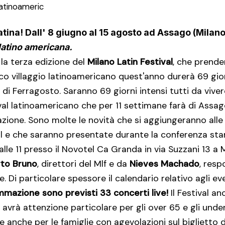
 latinoameric
latina!
Dall' 8 giugno al 15 agosto ad Assago (Milano
 latino americana.
 la terza edizione del
Milano Latin Festival
, che prender
tico villaggio latinoamericano quest'anno durerà 69 gior
 di Ferragosto. Saranno 69 giorni intensi tutti da vive
ival latinoamericano che per 11 settimane farà di Assag
azione. Sono molte le novità che si aggiungeranno alle 
ival e che saranno presentate durante la conferenza sta
lle 11 presso il Novotel Ca Granda in via Suzzani 13 a 
to Bruno
, direttori del Mlf e da
Nieves Machado
, resp
. Di particolare spessore il calendario relativo agli even
mmazione sono previsti 33 concerti live!
Il Festival a
avrà attenzione particolare per gli over 65 e gli unde
e anche per le famiglie con agevolazioni sul biglietto d