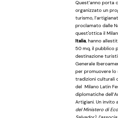
Quest’anno porta co
organizzato un prog
turismo, l’artigiana
proclamato dalle N
quest'ottica il Mila
Italia
, hanno allesti
50 mq, il pubblico 
destinazione turist
Generale Iberoamer
per promuovere lo s
tradizioni culturali
del Milano Latin Fe
diplomatiche dell’Am
Artigiani. Un invito
del Ministero di Ec
Salvador), l’associ